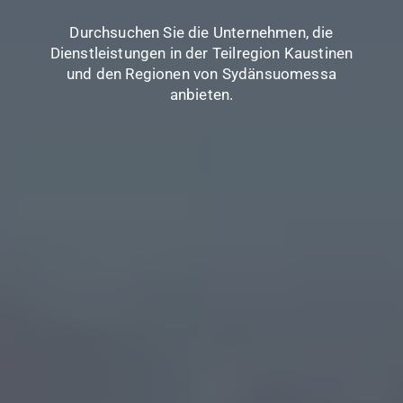
Region
Durchsuchen Sie die Unternehmen, die
Stöbern Sie in unserem Unterkunftsangebot für
Dienstleistungen in der Teilregion Kaustinen
das laufende Windparkprojekt in Lestijärvi!
Wichtige Projekte in den Regionen Kaustinen
und den Regionen von Sydänsuomessa
und Sydänsuomessa, mit praktischen Karten
anbieten.
und Artikeln.