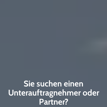
Finden Sie aktuelle
Sie suchen einen
Informationen über
Unterauftragnehmer oder
Unterkunftsdienstleistung
Großprojekte in Unsere
Partner?
en für Großprojekte