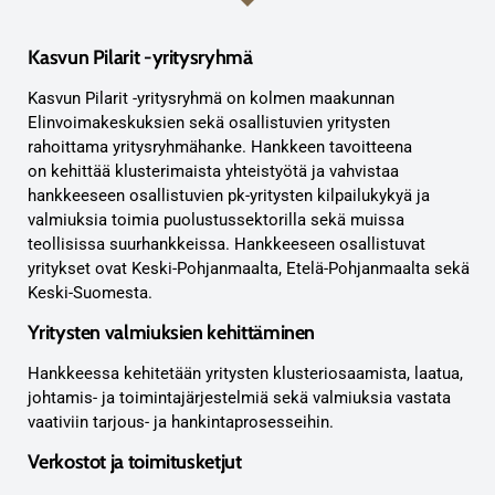
Kasvun Pilarit -yritysryhmä
Kasvun Pilarit -yritysryhmä on kolmen maakunnan
Elinvoimakeskuksien sekä osallistuvien yritysten
rahoittama yritysryhmähanke. Hankkeen tavoitteena
on kehittää klusterimaista yhteistyötä ja vahvistaa
hankkeeseen osallistuvien pk-yritysten kilpailukykyä ja
valmiuksia toimia puolustussektorilla sekä muissa
teollisissa suurhankkeissa. Hankkeeseen osallistuvat
yritykset ovat Keski-Pohjanmaalta, Etelä-Pohjanmaalta sekä
Keski-Suomesta.
Yritysten valmiuksien kehittäminen
Hankkeessa kehitetään yritysten klusteriosaamista, laatua,
johtamis- ja toimintajärjestelmiä sekä valmiuksia vastata
vaativiin tarjous- ja hankintaprosesseihin.
Verkostot ja toimitusketjut