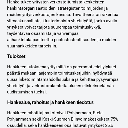
Hanke tukee yritysten verkostoitumista keskeisten
hankintaorganisaatioiden, strategisten toimijoiden ja
muiden yritysverkostojen kanssa. Tavoitteena on rakentaa
ylimaakunnallista, klusterimaista yhteistyötä, jonka avulla
yritykset voivat tarjota suurempaa toimituskykyä,
täydentävää osaamista ja vahvempaa
alihankintakapasiteettia puolustusteollisuuden ja muiden
suurhankkeiden tarpeisiin.
Tulokset
Hankkeen tuloksena yrityksillä on paremmat edellytykset
päästä mukaan laajempiin toimitusketjuihin, hyödyntää
uusia liiketoimintamahdollisuuksia ja kehittää pysyvämpiä
yhteistyö- ja verkostorakenteita alueen elinkeinoelämän
uudistumisen tueksi.
Hankealue, rahoitus ja hankkeen tiedotus
Hankkeen rahoittajina toimivat Pohjanmaan, Etelä-
Pohjanmaan sekä Keski-Suomen Elinvoimakeskukset 75%
osuudella, sekä hankkeeseen osallistuvat yritykset 25%