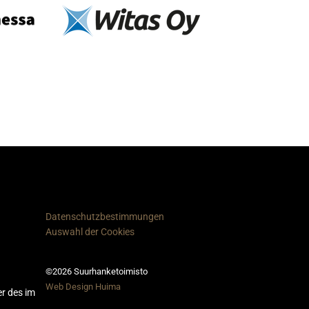
Datenschutzbestimmungen
Auswahl der Cookies
©2026 Suurhanketoimisto
Web Design Huima
er des im