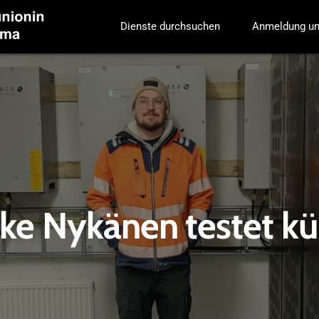
Dienste durchsuchen
Anmeldung un
ike Nykänen testet k