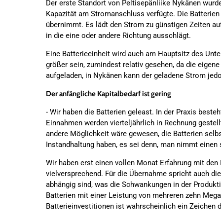
Der erste Standort von Peltisepänliike Nykänen wurde
Kapazität am Stromanschluss verfügte. Die Batterie
übernimmt. Es lädt den Strom zu günstigen Zeiten auf
in die eine oder andere Richtung ausschlägt.
Eine Batterieeinheit wird auch am Hauptsitz des Unte
größer sein, zumindest relativ gesehen, da die eige
aufgeladen, in Nykänen kann der geladene Strom jedo
Der anfängliche Kapitalbedarf ist gering
- Wir haben die Batterien geleast. In der Praxis beste
Einnahmen werden vierteljährlich in Rechnung gestell
andere Möglichkeit wäre gewesen, die Batterien selb
Instandhaltung haben, es sei denn, man nimmt einen 
Wir haben erst einen vollen Monat Erfahrung mit den B
vielversprechend. Für die Übernahme spricht auch di
abhängig sind, was die Schwankungen in der Produktio
Batterien mit einer Leistung von mehreren zehn Meg
Batterieinvestitionen ist wahrscheinlich ein Zeichen d