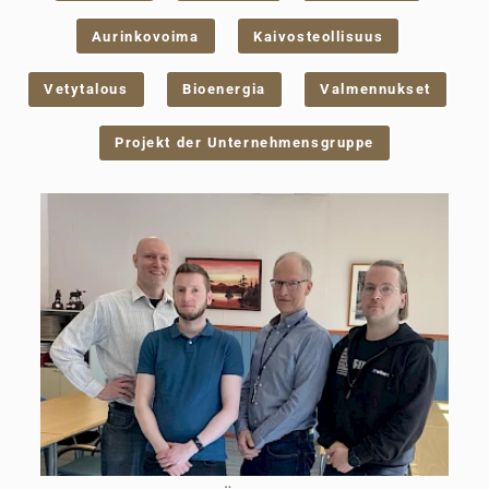
Aurinkovoima
Kaivosteollisuus
Vetytalous
Bioenergia
Valmennukset
Projekt der Unternehmensgruppe