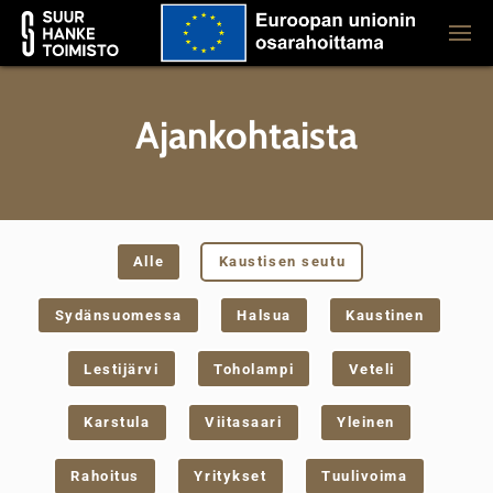
Ajankohtaista
Alle
Kaustisen seutu
Sydänsuomessa
Halsua
Kaustinen
Lestijärvi
Toholampi
Veteli
Karstula
Viitasaari
Yleinen
Rahoitus
Yritykset
Tuulivoima