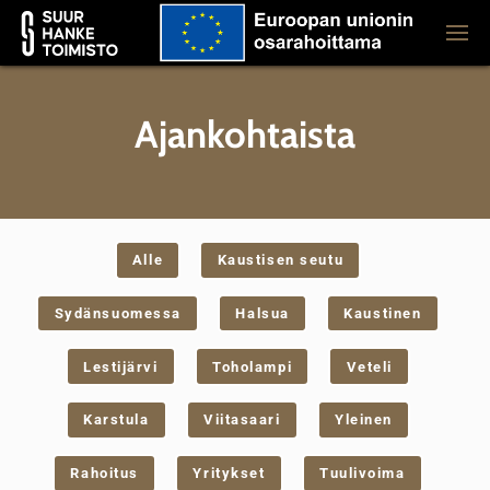
Ajankohtaista
Alle
Kaustisen seutu
Sydänsuomessa
Halsua
Kaustinen
Lestijärvi
Toholampi
Veteli
Karstula
Viitasaari
Yleinen
Rahoitus
Yritykset
Tuulivoima