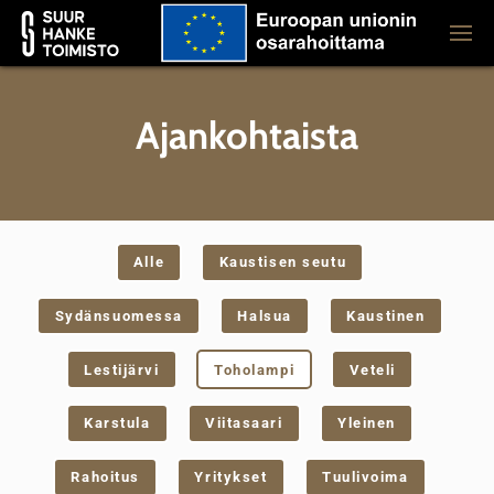
Ajankohtaista
Alle
Kaustisen seutu
Sydänsuomessa
Halsua
Kaustinen
Lestijärvi
Toholampi
Veteli
Karstula
Viitasaari
Yleinen
Rahoitus
Yritykset
Tuulivoima