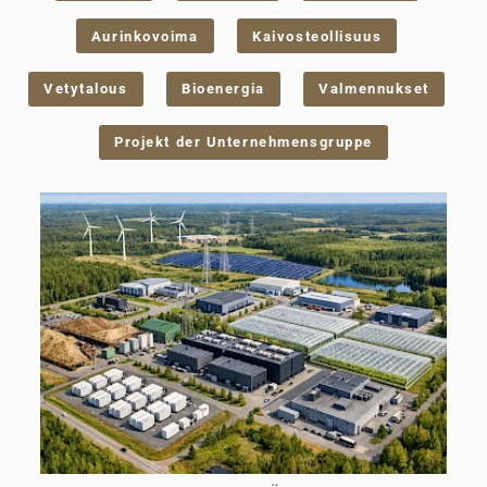
Aurinkovoima
Kaivosteollisuus
Vetytalous
Bioenergia
Valmennukset
Projekt der Unternehmensgruppe