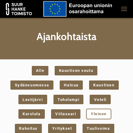
Ajankohtaista
Alle
Kaustisen seutu
Sydänsuomessa
Halsua
Kaustinen
Lestijärvi
Toholampi
Veteli
Karstula
Viitasaari
Yleinen
Rahoitus
Yritykset
Tuulivoima