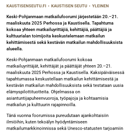
KAUSTISENSEUTU.FI
•
KAUSTISEN SEUTU
•
YLEINEN
Keski-Pohjanmaan matkailufoorumi järjestetään 20.–21.
maaliskuuta 2025 Perhossa ja Kaustisella. Tapahtuma
kokoaa yhteen matkailuyrittäjiä, kehittäjiä, päättäjiä ja
kulttuurialan toimijoita keskustelemaan matkailun
kehittämisestä sekä kestävän matkailun mahdollisuuksista
alueella.
Keski-Pohjanmaan matkailufoorumi kokoaa
matkailuyrittäjät, kehittäjät ja päättäjät yhteen 20.–21.
maaliskuuta 2025 Perhossa ja Kaustisella. Kaksipäiväisessä
tapahtumassa keskustellaan matkailun kehittämisestä ja
kestävän matkailun mahdollisuuksista sekä testataan uusia
elämyspilottituotteita. Ohjelmassa on
asiantuntijapuheenvuoroja, työpajoja ja kohtaamisia
matkailun ja kulttuurin rajapinnoilla.
Tänä vuonna foorumissa pureudutaan ajankohtaisiin
ilmiöihin, kuten tekoälyn hyödyntämiseen
matkailumarkkinoinnissa sekä Unesco-statusten tarjoamiin