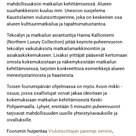
mahdollisuuksiin matkailun kehittämisessä. Alueen
suurhankkeisiin kuuluu mm. Unescon suojelema
Kaustislainen viulunsoittoperinne, joka on keskeinen osa
alueen kulttuurimatkailua ja tapahtumatuotantoa.
Tekoälyn ja matkailun asiantuntija Hanna Kallioniemi
(Northern Luxury Collection) pitää keynote-puheenvuoron
tekoälyn vaikutuksista matkailumarkkinointiin ja
asiakaskokemukseen. Lisäksi yrittäjät pääsevät kertomaan
omista kokemuksistaan ja näkemyksistään matkailun
kehittämisessä, tarjoten konkreettisia esimerkkejä alueen
menestystarinoista ja haasteista.
Toisen foorumipäivän ohjelmassa on myös Avoin mikki -
osuus, jossa osallistujat voivat jakaa ideoitaan ja
kokemuksiaan matkailun kehittämisestä Keski-
Pohjanmaalla. Lyhyet, enintään 5 minuutin puheenvuorot
tarjoavat mahdollisuuden uusille yhteistyöavauksille ja
oivalluksille.
Foorumin huipentaa
Viulunsoittajan parempi serviisi
,