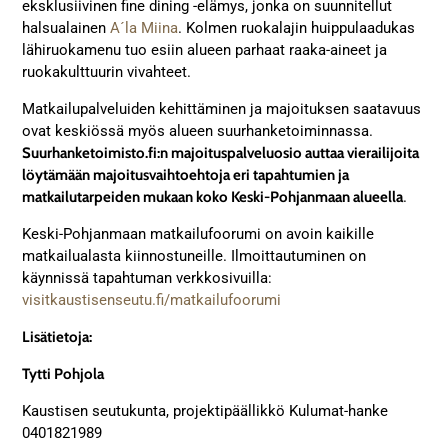
eksklusiivinen fine dining -elämys, jonka on suunnitellut
halsualainen
A´la Miina
. Kolmen ruokalajin huippulaadukas
lähiruokamenu tuo esiin alueen parhaat raaka-aineet ja
ruokakulttuurin vivahteet.
Matkailupalveluiden kehittäminen ja majoituksen saatavuus
ovat keskiössä myös alueen suurhanketoiminnassa.
Suurhanketoimisto.fi:n majoituspalveluosio auttaa vierailijoita
löytämään majoitusvaihtoehtoja eri tapahtumien ja
matkailutarpeiden mukaan koko Keski-Pohjanmaan alueella
.
Keski-Pohjanmaan matkailufoorumi on avoin kaikille
matkailualasta kiinnostuneille. Ilmoittautuminen on
käynnissä tapahtuman verkkosivuilla:
visitkaustisenseutu.fi/matkailufoorumi
Lisätietoja:
Tytti Pohjola
Kaustisen seutukunta, projektipäällikkö Kulumat-hanke
0401821989