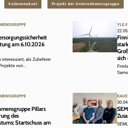
Valmennukset
Projekt der Unternehmensgruppe
HMENSGRUPPE
YLE.F
22.05
ersorgungssicherheit
Finn
ltung am 6.10.2026
star
Großp
sich
interessiert, als Zulieferer
rojekte von...
Finnl
Samsta
HMENSGRUPPE
KAUS
30.04
hmensgruppe Pillars
SEMU
rung des
Zus
ums: Startschuss am
SEMUK