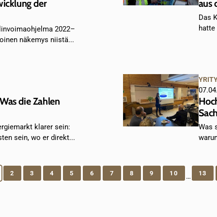
wicklung der
aus 
Das K
hatte 
elinvoimaohjelma 2022–
oinen näkemys niistä...
YRIT
07.04
Was die Zahlen
Hoch
Sach
rgiemarkt klarer sein:
Was s
ten sein, wo er direkt...
warum
2
3
4
5
6
7
8
9
10
13
…