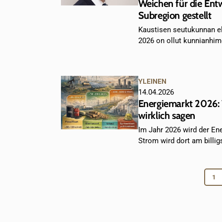
Weichen für die Ent
Subregion gestellt
Kaustisen seutukunnan 
2026 on ollut kunnianhim
YLEINEN
14.04.2026
Energiemarkt 2026: 
wirklich sagen
Im Jahr 2026 wird der Ene
Strom wird dort am billigs
1