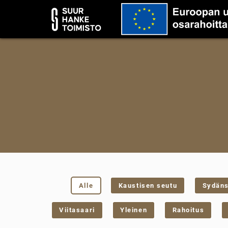
Alle
Kaustisen seutu
Sydän
Viitasaari
Yleinen
Rahoitus