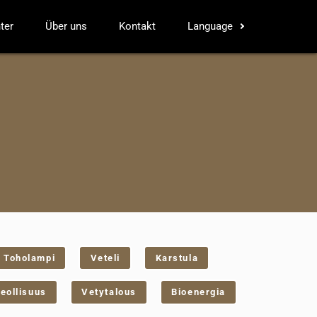
ter
Über uns
Kontakt
Language
Toholampi
Veteli
Karstula
eollisuus
Vetytalous
Bioenergia