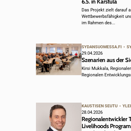
6.5. in Karstula
Das Projekt zielt darauf a
Wettbewerbsfähigkeit un
im Rahmen des...
SYDANSUOMESSA.FI
•
S
29.04.2026
Szenarien aus der Si
Kirsi Mukkala, Regional
Regionalen Entwicklungsra
KAUSTISEN SEUTU
•
YLE
28.04.2026
Regionalentwickler 
Livelihoods Program