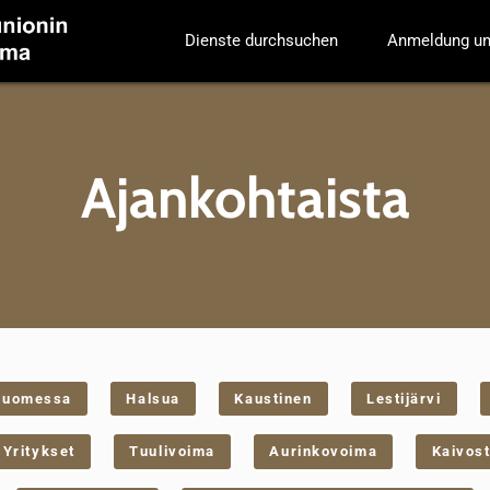
Dienste durchsuchen
Anmeldung un
Ajankohtaista
suomessa
Halsua
Kaustinen
Lestijärvi
Yritykset
Tuulivoima
Aurinkovoima
Kaivost