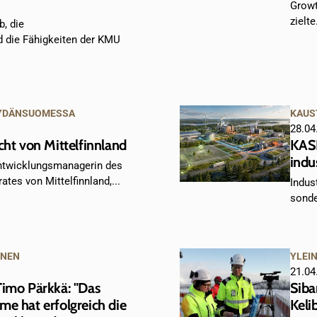
Growt
zielte.
b, die
d die Fähigkeiten der KMU
YDÄNSUOMESSA
KAUS
28.04
cht von Mittelfinnland
KASE
indu
entwicklungsmanagerin des
tes von Mittelfinnland,...
Indus
sonde
INEN
YLEI
21.04
Timo Pärkkä: "Das
Siba
me hat erfolgreich die
Keli