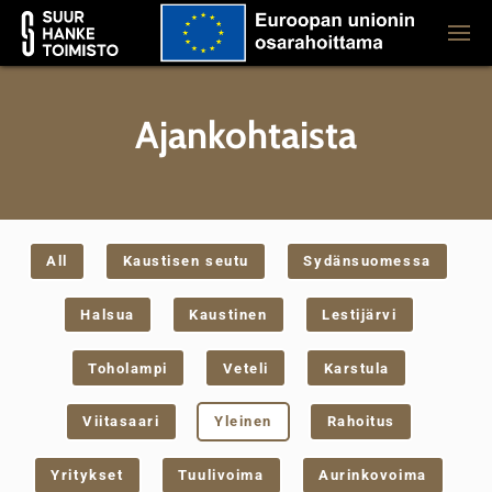
Ajankohtaista
All
Kaustisen seutu
Sydänsuomessa
Halsua
Kaustinen
Lestijärvi
Toholampi
Veteli
Karstula
Viitasaari
Yleinen
Rahoitus
Yritykset
Tuulivoima
Aurinkovoima