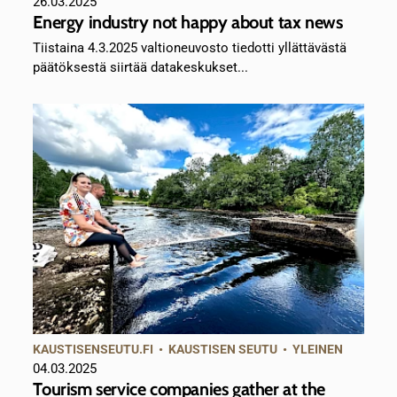
26.03.2025
Energy industry not happy about tax news
Tiistaina 4.3.2025 valtioneuvosto tiedotti yllättävästä
päätöksestä siirtää datakeskukset...
KAUSTISENSEUTU.FI
•
KAUSTISEN SEUTU
•
YLEINEN
04.03.2025
Tourism service companies gather at the