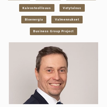
Kaivosteollisuus
Vetytalous
Bioenergia
Valmennukset
Business Group Project