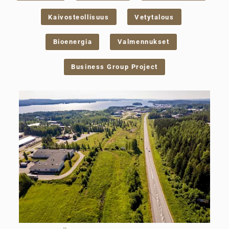
Kaivosteollisuus
Vetytalous
Bioenergia
Valmennukset
Business Group Project