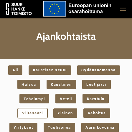
Ajankohtaista
All
Kaustisen seutu
Sydänsuomessa
Halsua
Kaustinen
Lestijärvi
Toholampi
Veteli
Karstula
Viitasaari
Yleinen
Rahoitus
Yritykset
Tuulivoima
Aurinkovoima