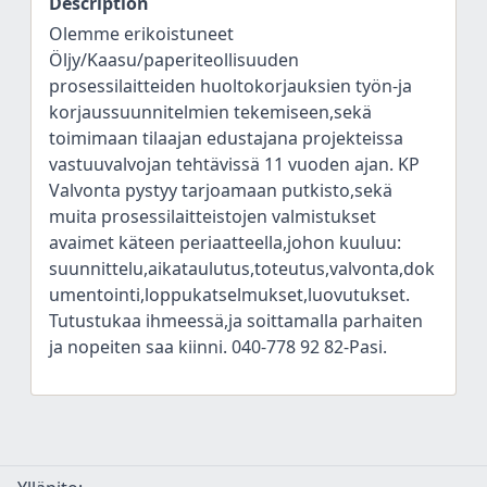
Description
Olemme erikoistuneet
Öljy/Kaasu/paperiteollisuuden
prosessilaitteiden huoltokorjauksien työn-ja
korjaussuunnitelmien tekemiseen,sekä
toimimaan tilaajan edustajana projekteissa
vastuuvalvojan tehtävissä 11 vuoden ajan. KP
Valvonta pystyy tarjoamaan putkisto,sekä
muita prosessilaitteistojen valmistukset
avaimet käteen periaatteella,johon kuuluu:
suunnittelu,aikataulutus,toteutus,valvonta,dok
umentointi,loppukatselmukset,luovutukset.
Tutustukaa ihmeessä,ja soittamalla parhaiten
ja nopeiten saa kiinni. 040-778 92 82-Pasi.