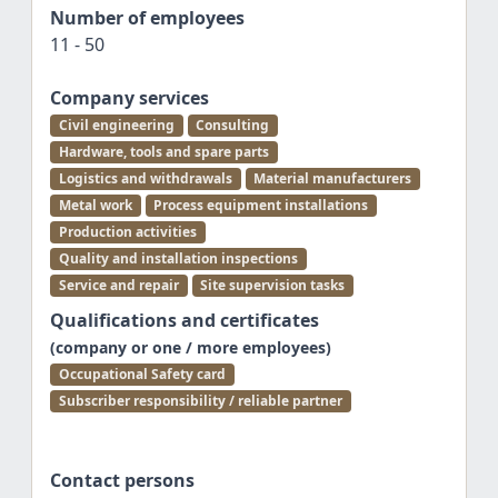
Number of employees
11 - 50
Company services
Civil engineering
Consulting
Hardware, tools and spare parts
Logistics and withdrawals
Material manufacturers
Metal work
Process equipment installations
Production activities
Quality and installation inspections
Service and repair
Site supervision tasks
Qualifications and certificates
(company or one / more employees)
Occupational Safety card
Subscriber responsibility / reliable partner
Contact persons