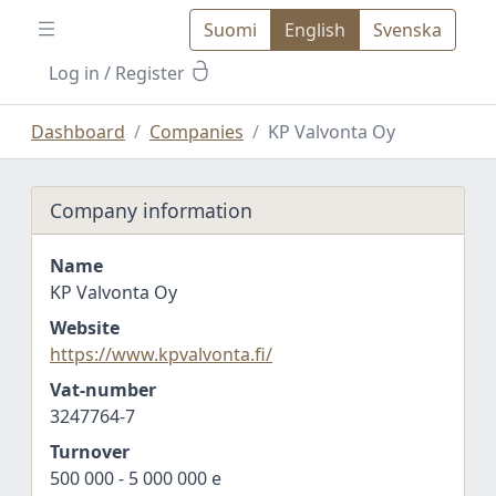
Suomi
English
Svenska
Log in
/ Register
Dashboard
Companies
KP Valvonta Oy
Company information
Name
KP Valvonta Oy
Website
https://www.kpvalvonta.fi/
Vat-number
3247764-7
Turnover
500 000 - 5 000 000 e