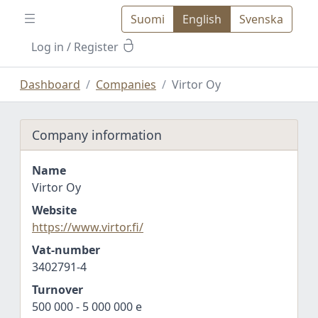
Suomi
English
Svenska
Log in
/ Register
Dashboard
Companies
Virtor Oy
Company information
Name
Virtor Oy
Website
https://www.virtor.fi/
Vat-number
3402791-4
Turnover
500 000 - 5 000 000 e