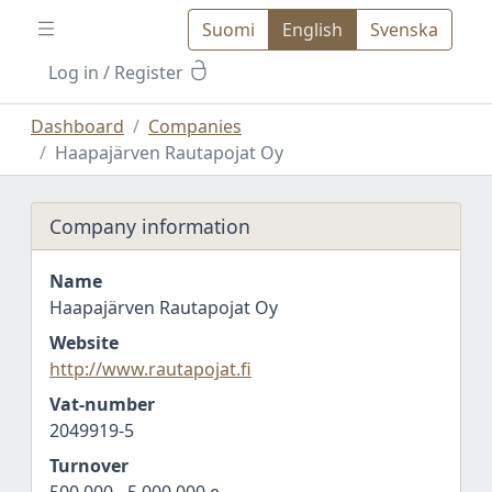
Suomi
English
Svenska
Log in
/ Register
Dashboard
Companies
Haapajärven Rautapojat Oy
Company information
Name
Haapajärven Rautapojat Oy
Website
http://www.rautapojat.fi
Vat-number
2049919-5
Turnover