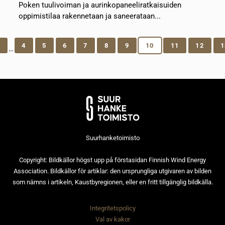
Poken tuulivoiman ja aurinkopaneeliratkaisuiden
oppimistilaa rakennetaan ja saneerataan...
1
4
5
6
7
8
9
10
11
12
1
…
Suurhanketoimisto
Copyright: Bildkällor högst upp på förstasidan Finnish Wind Energy
Association. Bildkällor för artiklar: den ursprungliga utgivaren av bilden
som nämns i artikeln, Kaustbyregionen, eller en fritt tillgänglig bildkälla.
Integritetspolicy
Val av kakor