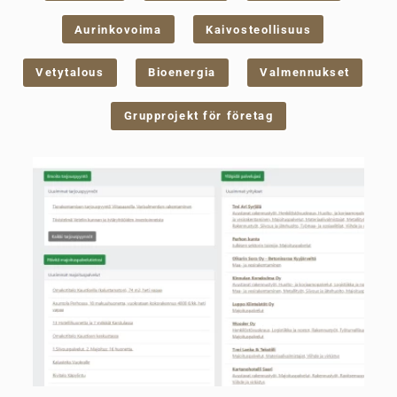
Aurinkovoima
Kaivosteollisuus
Vetytalous
Bioenergia
Valmennukset
Grupprojekt för företag