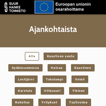
Ajankohtaista
Alla
Kaustisen seutu
Sydänsuomessa
Halsua
Kaustinen
Lestijärvi
Toholampi
Veteli
Karstula
Viitasaari
Yleinen
Rahoitus
Yritykset
Tuulivoima