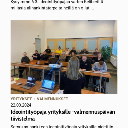
Kysyimme 6.3. ideointityöpajaa varten Keliberiltä
millasia alihankintatarpeita heillä on ollut....
YRITYKSET
•
VALMENNUKSET
22.03.2024
Ideointityöpaja yrityksille -valmennuspäivän
tiivistelmä
Semukas-hankkeen ideointityöpaja yrityksille pidettiin