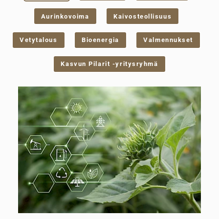
Aurinkovoima
Kaivosteollisuus
Vetytalous
Bioenergia
Valmennukset
Kasvun Pilarit -yritysryhmä