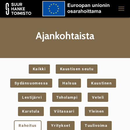
Ajankohtaista
Kaikki
Kaustisen seutu
Sydänsuomessa
Halsua
Kaustinen
Lestijärvi
Toholampi
Veteli
Karstula
Viitasaari
Yleinen
Rahoitus
Yritykset
Tuulivoima