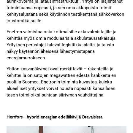
aurinkovoima ja latausinfrastruktuuri. Yritys on laajentanut
toimintaansa nopeasti, ja sen oma akkupuisto toimii
kehitysalustana sekä käytännön testikenttänä sähköverkon
joustoratkaisuille.
Enetron valmistaa osia kotimaisille akkuvalmistajille ja
kehittää myös omia modulaarisia akkulatausratkaisuja.
Yrityksen perustajat tulevat logistiikka-alalta, ja tausta
näkyy käytännönläheisenä lähestymistapana
energiamurrokseen.
Yhtiön kasvunäkymät ovat merkittävät – rakenteilla ja
kehitteillä on satojen megawattien edestä hankkeita eri
puolilla Suomea. Enetronin toiminta kuvastaa, kuinka
alueelliset yritykset voivat nousta nopeasti kansallisen
tason toimijoiksi puhtaan siirtymän vauhdittajina.
Herrfors – hybridienergian edelläkävijä Oravaisissa