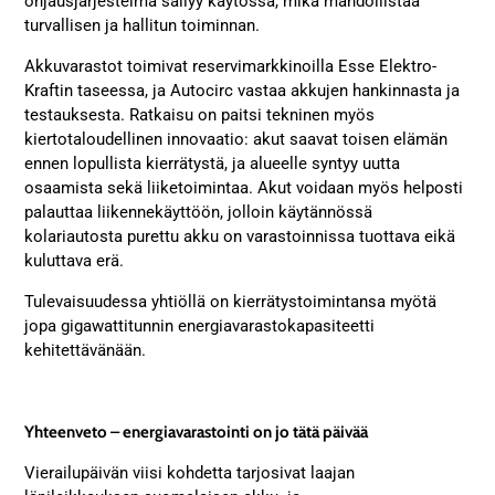
ohjausjärjestelmä säilyy käytössä, mikä mahdollistaa
turvallisen ja hallitun toiminnan.
Akkuvarastot toimivat reservimarkkinoilla Esse Elektro-
Kraftin taseessa, ja Autocirc vastaa akkujen hankinnasta ja
testauksesta. Ratkaisu on paitsi tekninen myös
kiertotaloudellinen innovaatio: akut saavat toisen elämän
ennen lopullista kierrätystä, ja alueelle syntyy uutta
osaamista sekä liiketoimintaa. Akut voidaan myös helposti
palauttaa liikennekäyttöön, jolloin käytännössä
kolariautosta purettu akku on varastoinnissa tuottava eikä
kuluttava erä.
Tulevaisuudessa yhtiöllä on kierrätystoimintansa myötä
jopa gigawattitunnin energiavarastokapasiteetti
kehitettävänään.
Yhteenveto – energiavarastointi on jo tätä päivää
Vierailupäivän viisi kohdetta tarjosivat laajan