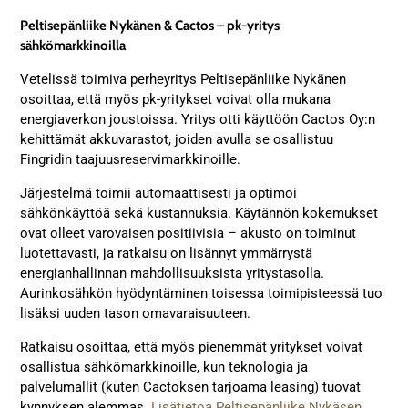
Peltisepänliike Nykänen & Cactos – pk-yritys
sähkömarkkinoilla
Vetelissä toimiva perheyritys Peltisepänliike Nykänen
osoittaa, että myös pk-yritykset voivat olla mukana
energiaverkon joustoissa. Yritys otti käyttöön Cactos Oy:n
kehittämät akkuvarastot, joiden avulla se osallistuu
Fingridin taajuusreservimarkkinoille.
Järjestelmä toimii automaattisesti ja optimoi
sähkönkäyttöä sekä kustannuksia. Käytännön kokemukset
ovat olleet varovaisen positiivisia – akusto on toiminut
luotettavasti, ja ratkaisu on lisännyt ymmärrystä
energianhallinnan mahdollisuuksista yritystasolla.
Aurinkosähkön hyödyntäminen toisessa toimipisteessä tuo
lisäksi uuden tason omavaraisuuteen.
Ratkaisu osoittaa, että myös pienemmät yritykset voivat
osallistua sähkömarkkinoille, kun teknologia ja
palvelumallit (kuten Cactoksen tarjoama leasing) tuovat
kynnyksen alemmas.
Lisätietoa Peltisepänliike Nykäsen