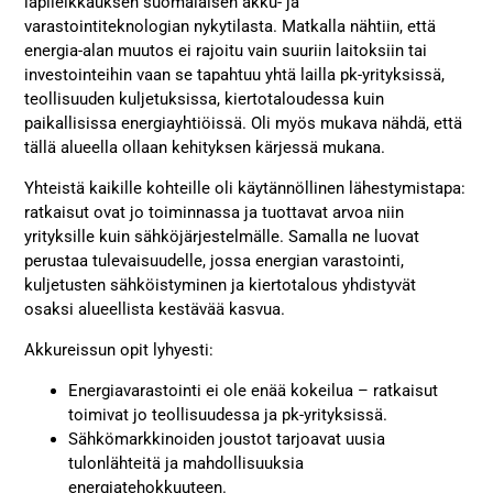
läpileikkauksen suomalaisen akku- ja
varastointiteknologian nykytilasta. Matkalla nähtiin, että
energia-alan muutos ei rajoitu vain suuriin laitoksiin tai
investointeihin vaan se tapahtuu yhtä lailla pk-yrityksissä,
teollisuuden kuljetuksissa, kiertotaloudessa kuin
paikallisissa energiayhtiöissä. Oli myös mukava nähdä, että
tällä alueella ollaan kehityksen kärjessä mukana.
Yhteistä kaikille kohteille oli käytännöllinen lähestymistapa:
ratkaisut ovat jo toiminnassa ja tuottavat arvoa niin
yrityksille kuin sähköjärjestelmälle. Samalla ne luovat
perustaa tulevaisuudelle, jossa energian varastointi,
kuljetusten sähköistyminen ja kiertotalous yhdistyvät
osaksi alueellista kestävää kasvua.
Akkureissun opit lyhyesti:
Energiavarastointi ei ole enää kokeilua – ratkaisut
toimivat jo teollisuudessa ja pk-yrityksissä.
Sähkömarkkinoiden joustot tarjoavat uusia
tulonlähteitä ja mahdollisuuksia
energiatehokkuuteen.