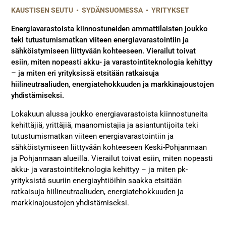
KAUSTISEN SEUTU
•
SYDÄNSUOMESSA
•
YRITYKSET
Energiavarastoista kiinnostuneiden ammattilaisten joukko
teki tutustumismatkan viiteen energiavarastointiin ja
sähköistymiseen liittyvään kohteeseen. Vierailut toivat
esiin, miten nopeasti akku- ja varastointiteknologia kehittyy
– ja miten eri yrityksissä etsitään ratkaisuja
hiilineutraaliuden, energiatehokkuuden ja markkinajoustojen
yhdistämiseksi.
Lokakuun alussa joukko energiavarastoista kiinnostuneita
kehittäjiä, yrittäjiä, maanomistajia ja asiantuntijoita teki
tutustumismatkan viiteen energiavarastointiin ja
sähköistymiseen liittyvään kohteeseen Keski-Pohjanmaan
ja Pohjanmaan alueilla. Vierailut toivat esiin, miten nopeasti
akku- ja varastointiteknologia kehittyy – ja miten pk-
yrityksistä suuriin energiayhtiöihin saakka etsitään
ratkaisuja hiilineutraaliuden, energiatehokkuuden ja
markkinajoustojen yhdistämiseksi.