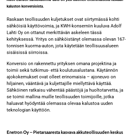
kaluston konversioista.
Raskaan teollisuuden kuljetukset ovat siirtymässä kohti
sähköisiä käyttövoimia, ja KWH-konserniin kuuluva Adolf
Lahti Oy on ottanut merkittävän askeleen tässä
kehityksessä. Yritys on sähköistänyt olemassa olevan 167-
tonnisen kuorma-auton, jota käytetään teollisuusalueen
sisäisissä siirroissa.
Konversio on rakennettu yrityksen omana projektina ja
toimii sekä tutkimus- että koulutusalustana. Käytännön
ajokokemukset ovat olleet erinomaisia – ajoneuvo on
hiljainen, vääntävä ja kuljettajille miellyttävä käyttää.
Sähköinen ratkaisu vähentää päästöjä ja huoltotarvetta, ja
se toimii mallina muille teollisuuden toimijoille, jotka
haluavat hyödyntää olemassa olevaa kalustoa uuden
teknologian käyttöön.
Enetron Oy – Pietarsaaresta kasvava akkuteollisuuden keskus