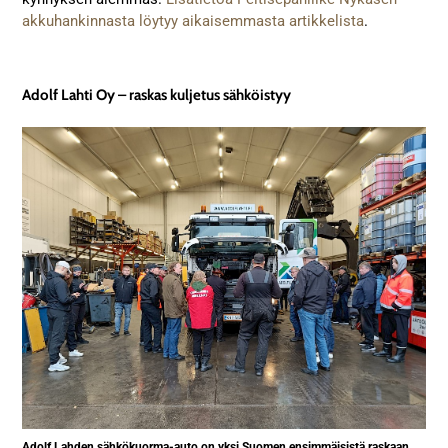
akkuhankinnasta löytyy aikaisemmasta artikkelista
.
Adolf Lahti Oy – raskas kuljetus sähköistyy
Adolf Lahden sähkökuorma-auto on yksi Suomen ensimmäisistä raskaan