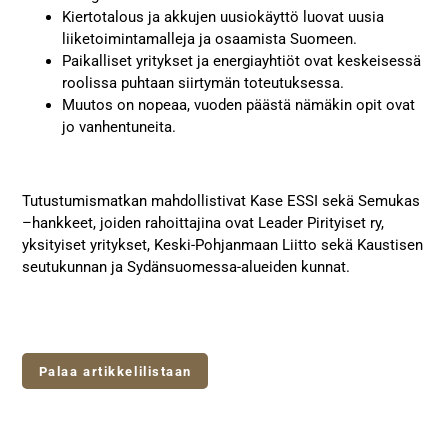
Kiertotalous ja akkujen uusiokäyttö luovat uusia
liiketoimintamalleja ja osaamista Suomeen.
Paikalliset yritykset ja energiayhtiöt ovat keskeisessä
roolissa puhtaan siirtymän toteutuksessa.
Muutos on nopeaa, vuoden päästä nämäkin opit ovat
jo vanhentuneita.
Tutustumismatkan mahdollistivat Kase ESSI sekä Semukas
–hankkeet, joiden rahoittajina ovat Leader Pirityiset ry,
yksityiset yritykset, Keski-Pohjanmaan Liitto sekä Kaustisen
seutukunnan ja Sydänsuomessa-alueiden kunnat.
Palaa artikkelilistaan