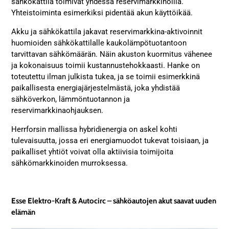
sähkökattila toimivat yhdessä reservimarkkinoilla.
Yhteistoiminta esimerkiksi pidentää akun käyttöikää.
Akku ja sähkökattila jakavat reservimarkkina-aktivoinnit
huomioiden sähkökattilalle kaukolämpötuotantoon
tarvittavan sähkömäärän. Näin akuston kuormitus vähenee
ja kokonaisuus toimii kustannustehokkaasti. Hanke on
toteutettu ilman julkista tukea, ja se toimii esimerkkinä
paikallisesta energiajärjestelmästä, joka yhdistää
sähköverkon, lämmöntuotannon ja
reservimarkkinaohjauksen.
Herrforsin mallissa hybridienergia on askel kohti
tulevaisuutta, jossa eri energiamuodot tukevat toisiaan, ja
paikalliset yhtiöt voivat olla aktiivisia toimijoita
sähkömarkkinoiden murroksessa.
Esse Elektro-Kraft & Autocirc – sähköautojen akut saavat uuden
elämän