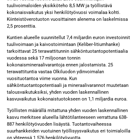
tuulivoimaloiden yksikköteho 8,5 MW ja työllistävä
kokonaisvaikutus yksi henkilötyövuosi voimalaa kohti.
Kiinteistöverotuoton vuosittainen alenema on laskelmissa
2,5 prosenttia.
Kuntien alueelle suunnitellut 7,4 miljardin euron investoinnit
tuulivoimaan ja kaivostoimintaan (Keliber-litiumhanke)
tarkoittavat 25 terawattitunnin sähköntuotantopotentiaalia
vuodessa sekä 17 miljoonan tonnin
kokonaismineraalivarantoja ennen jalostamista. 25
terawattituntia vastaa Olkiluodon ydinvoimalan
vuosituotantoa viime vuonna. Kun
sähköntuotantopotentiaali ja mineraalivarannot muutetaan
talousvaikutuksiksi, yhden vuoden laskennallinen
kasvuvaikutus kokonaistuotokseen on 1,1 miljardia euroa.
Työllisten määrällä mitattuna yhden vuoden laskennallinen
kasvu merkitsee alueella lähtötilanteeseen verrattuna 638-
887 henkilötyövuoden lisäystä. Tuotantovaiheessa
suurhankkeiden vuotuinen työllisyysvaikutus eri toimialoilla
on yhteensä 1 576 henkilötyövuotta.