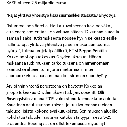
KASE-alueen 2,5 miljardia euroa.
”Rajat ylittävä yhteistyö lisää suurhankkeista saatavia hyötyjä”
”Istumme ison äärellä. Heti alkuvaiheessa kävi selväksi,
että energiapotentiaali on valtava näiden 12 kunnan alueella.
Tämän lisäksi tutkimuksesta nousee hyvin selkeästi esille
hallintorajat ylittävä yhteistyö ja sen mukanaan tuomat
hyödyt”, toteaa projektipäällikkö, KTM
Seppo Penttilä
Kokkolan yliopistokeskus Chydeniuksesta. Hänen
mukaansa tutkimuksen tarkoituksena on nimenomaan
kannustaa alueen toimijoita miettimään, miten
suurhankkeista saadaan mahdollisimman suuri hyöty.
Arvioinnin yhtenä perusteena on käytetty Kokkolan
yliopistokeskus Chydeniuksen tutkijan, dosentti
Olli
Rosenqvistin
vuonna 2019 valmistunutta ennakkoarviointia
Kaustisen seutukunnan kaivos- ja tuulivoimahankkeiden
taloudellisista kokonaisvaikutuksista. Sen mukaan alueille
kohdistuu taloudellisista vaikutuksista tyypillisesti 5-25
prosenttia. Rosenqvist on ollut tekemässä myös nyt