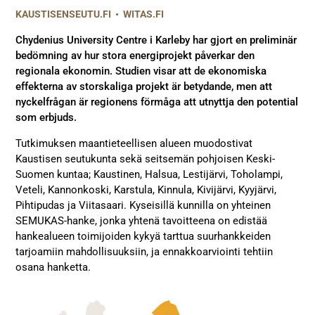
KAUSTISENSEUTU.FI
•
WITAS.FI
Chydenius University Centre i Karleby har gjort en preliminär
bedömning av hur stora energiprojekt påverkar den
regionala ekonomin. Studien visar att de ekonomiska
effekterna av storskaliga projekt är betydande, men att
nyckelfrågan är regionens förmåga att utnyttja den potential
som erbjuds.
Tutkimuksen maantieteellisen alueen muodostivat
Kaustisen seutukunta sekä seitsemän pohjoisen Keski-
Suomen kuntaa; Kaustinen, Halsua, Lestijärvi, Toholampi,
Veteli, Kannonkoski, Karstula, Kinnula, Kivijärvi, Kyyjärvi,
Pihtipudas ja Viitasaari. Kyseisillä kunnilla on yhteinen
SEMUKAS-hanke, jonka yhtenä tavoitteena on edistää
hankealueen toimijoiden kykyä tarttua suurhankkeiden
tarjoamiin mahdollisuuksiin, ja ennakkoarviointi tehtiin
osana hanketta.