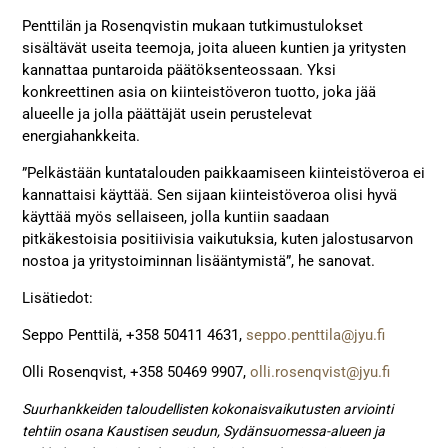
Penttilän ja Rosenqvistin mukaan tutkimustulokset
sisältävät useita teemoja, joita alueen kuntien ja yritysten
kannattaa puntaroida päätöksenteossaan. Yksi
konkreettinen asia on kiinteistöveron tuotto, joka jää
alueelle ja jolla päättäjät usein perustelevat
energiahankkeita.
”Pelkästään kuntatalouden paikkaamiseen kiinteistöveroa ei
kannattaisi käyttää. Sen sijaan kiinteistöveroa olisi hyvä
käyttää myös sellaiseen, jolla kuntiin saadaan
pitkäkestoisia positiivisia vaikutuksia, kuten jalostusarvon
nostoa ja yritystoiminnan lisääntymistä”, he sanovat.
Lisätiedot:
Seppo Penttilä, +358 50411 4631,
seppo.penttila@
jyu.fi
Olli Rosenqvist, +358 50469 9907,
olli.rosenqvist@
jyu.fi
Suurhankkeiden taloudellisten kokonaisvaikutusten arviointi
tehtiin osana Kaustisen seudun, Sydänsuomessa-alueen ja