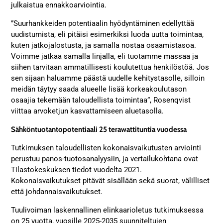
julkaistua ennakkoarviointia.
”Suurhankkeiden potentiaalin hyödyntäminen edellyttää
uudistumista, eli pitäisi esimerkiksi luoda uutta toimintaa,
kuten jatkojalostusta, ja samalla nostaa osaamistasoa.
Voimme jatkaa samalla linjalla, eli tuotamme massaa ja
siihen tarvitaan ammatillisesti koulutettua henkilöstöä. Jos
sen sijaan haluamme päästä uudelle kehitystasolle, silloin
meidän täytyy saada alueelle lisää korkeakoulutason
osaajia tekemään taloudellista toimintaa”, Rosenqvist
viittaa arvoketjun kasvattamiseen aluetasolla.
Sähköntuotantopotentiaali 25 terawattituntia vuodessa
Tutkimuksen taloudellisten kokonaisvaikutusten arviointi
perustuu panos-tuotosanalyysiin, ja vertailukohtana ovat
Tilastokeskuksen tiedot vuodelta 2021.
Kokonaisvaikutukset pitävät sisällään sekä suorat, välilliset
että johdannaisvaikutukset.
Tuulivoiman laskennallinen elinkaarioletus tutkimuksessa
on 25 vuotta, vuosille 2025-2035 suunniteltujen