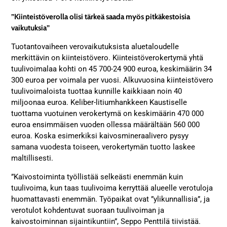
”Kiinteistöverolla olisi tärkeä saada myös pitkäkestoisia
vaikutuksia”
Tuotantovaiheen verovaikutuksista aluetaloudelle
merkittävin on kiinteistövero. Kiinteistöverokertymä yhtä
tuulivoimalaa kohti on 45 700-24 900 euroa, keskimäärin 34
300 euroa per voimala per vuosi. Alkuvuosina kiinteistövero
tuulivoimaloista tuottaa kunnille kaikkiaan noin 40
miljoonaa euroa. Keliber-litiumhankkeen Kaustiselle
tuottama vuotuinen verokertymä on keskimäärin 470 000
euroa ensimmäisen vuoden ollessa määrältään 560 000
euroa. Koska esimerkiksi kaivosmineraalivero pysyy
samana vuodesta toiseen, verokertymän tuotto laskee
maltillisesti.
”Kaivostoiminta työllistää selkeästi enemmän kuin
tuulivoima, kun taas tuulivoima kerryttää alueelle verotuloja
huomattavasti enemmän. Työpaikat ovat ”ylikunnallisia”, ja
verotulot kohdentuvat suoraan tuulivoiman ja
kaivostoiminnan sijaintikuntiin”, Seppo Penttilä tiivistää.