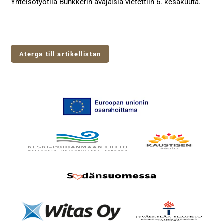
Yhteisötyötila Bunkkerin avajaisia vietettiin 6. kesäkuuta.
Återgå till artikellistan