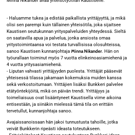
Minna Nikander avaa yhteisötyötilan Kaustiselle.
- Haluamme tukea ja edistää paikallista yrittäjyyttä, ja mikä
olisi sen parempi kuin tällainen yhteisötila, joka sijaitsee
Kaustisen seutukunnan yrityspalveluiden yhteydessä. Sieltä
on saatavilla apua ja palvelua, jonka ansiosta omaa
yritystoimintaansa voi testata turvallisissa olosuhteissa,
sanoo Kaustisen kunnanjohtaja
Minna Nikander
. Hän on
työurallaan toiminut myös 7 vuotta elinkeinoasiamiehenä ja
4 vuotta yritysasiamiehenä.
- Liputan vahvasti yrittäjyyden puolesta. Yrittäjät pääsevät
yhteisessä tilassa jakamaan kokemuksia muiden kanssa
sekä verkostoitumaan. Yrittäjien lisäksi Bunkkeri palvelee
etätyöntekijöitä, mikä on päivän trendi. Yrittäjyys ja
toimeliaisuus ovat lisääntyneet Kaustisella viime aikoina
entisestään, ja siinäkin mielessä tämä tila on erittäin
tervetullut, kunnanjohtaja sanoo.
Avajaissanoissaan hän jakoi tunnustusta tahoille, jotka
veivät Bunkkerin ripeästi ideasta toteutukseen.