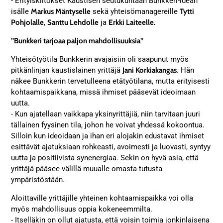
- Erityiskiitokset Kaustisen seutukuntaan Bunkkeri-idean
isälle
Markus Mäntyselle
sekä yhteisömanagereille
Tytti
Pohjolalle
,
Santtu Lehdolle
ja
Erkki Laiteelle.
”Bunkkeri tarjoaa paljon mahdollisuuksia”
Yhteisötyötila Bunkkerin avajaisiin oli saapunut myös
pitkänlinjan kaustislainen yrittäjä
Jani Korkiakangas
. Hän
näkee Bunkkerin tervetulleena etätyötilana, mutta erityisesti
kohtaamispaikkana, missä ihmiset pääsevät ideoimaan
uutta.
- Kun ajatellaan vaikkapa yksinyrittäjiä, niin tarvitaan juuri
tällainen fyysinen tila, johon he voivat yhdessä kokoontua.
Silloin kun ideoidaan ja ihan eri alojakin edustavat ihmiset
esittävät ajatuksiaan rohkeasti, avoimesti ja luovasti, syntyy
uutta ja positiivista synenergiaa. Sekin on hyvä asia, että
yrittäjä pääsee välillä muualle omasta tutusta
ympäristöstään.
Aloittaville yrittäjille yhteinen kohtaamispaikka voi olla
myös mahdollisuus oppia kokeneemmilta.
- Itselläkin on ollut ajatusta, että voisin toimia jonkinlaisena