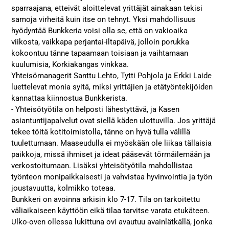
sparraajana, etteivät aloittelevat yrittäjät ainakaan tekisi
samoja virheitä kuin itse on tehnyt. Yksi mahdollisuus
hyödyntää Bunkkeria voisi olla se, että on vakioaika
viikosta, vaikkapa perjantai-iltapäivä, jolloin porukka
kokoontuu tänne tapaamaan toisiaan ja vaihtamaan
kuulumisia, Korkiakangas vinkkaa.
Yhteisömanagerit Santtu Lehto, Tytti Pohjola ja Erkki Laide
luettelevat monia syitä, miksi yrittäjien ja etätyöntekijöiden
kannattaa kiinnostua Bunkkerista.
- Yhteisötyötila on helposti lähestyttävä, ja Kasen
asiantuntijapalvelut ovat siellä käden ulottuvilla. Jos yrittäjä
tekee töitä kotitoimistolla, tänne on hyvä tulla välillä
tuulettumaan. Maaseudulla ei myöskään ole liikaa tällaisia
paikkoja, missä ihmiset ja ideat pääsevät törmäilemään ja
verkostoitumaan. Lisäksi yhteisötyötila mahdollistaa
työnteon monipaikkaisesti ja vahvistaa hyvinvointia ja työn
joustavuutta, kolmikko toteaa.
Bunkkeri on avoinna arkisin klo 7-17. Tila on tarkoitettu
väliaikaiseen käyttöön eikä tilaa tarvitse varata etukäteen.
Ulko-oven ollessa lukittuna ovi avautuu avainlätkällä, jonka