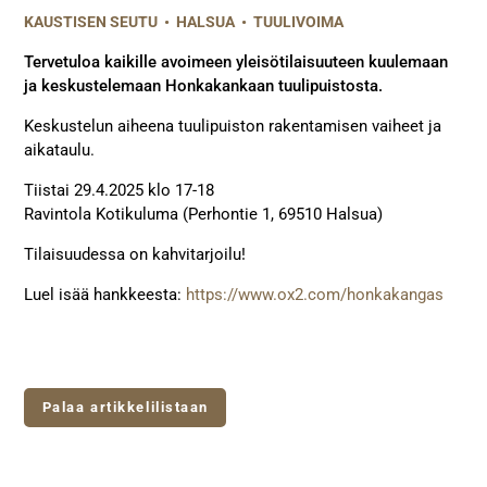
KAUSTISEN SEUTU
•
HALSUA
•
TUULIVOIMA
Tervetuloa kaikille avoimeen yleisötilaisuuteen kuulemaan
ja keskustelemaan Honkakankaan tuulipuistosta.
Keskustelun aiheena tuulipuiston rakentamisen vaiheet ja
aikataulu.
Tiistai 29.4.2025 klo 17-18
Ravintola Kotikuluma (Perhontie 1, 69510 Halsua)
Tilaisuudessa on kahvitarjoilu!
Luel isää hankkeesta:
https://www.ox2.com/honkakangas
Palaa artikkelilistaan